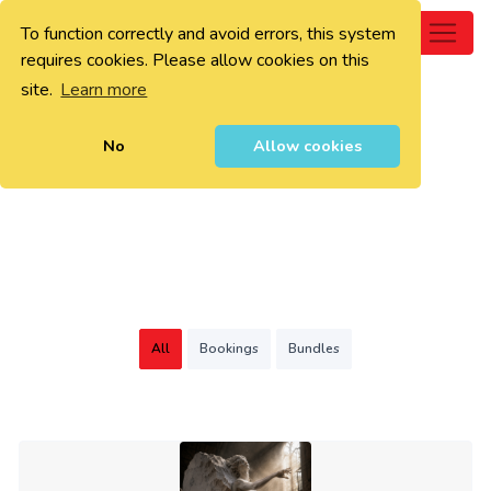
To function correctly and avoid errors, this system
0
requires cookies. Please allow cookies on this
site.
Learn more
No
Allow cookies
All
Bookings
Bundles