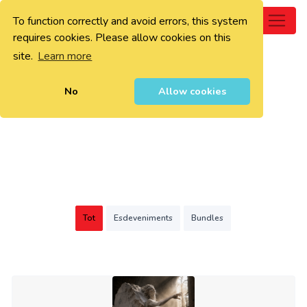
To function correctly and avoid errors, this system
0
requires cookies. Please allow cookies on this
site.
Learn more
No
Allow cookies
Tot
Esdeveniments
Bundles