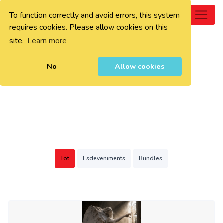
To function correctly and avoid errors, this system
0
requires cookies. Please allow cookies on this
site.
Learn more
No
Allow cookies
Tot
Esdeveniments
Bundles