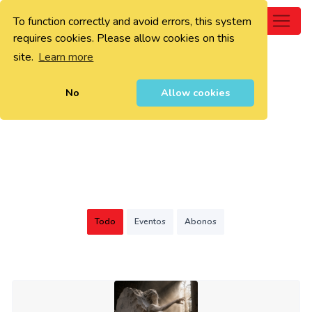
To function correctly and avoid errors, this system
0
requires cookies. Please allow cookies on this
site.
Learn more
No
Allow cookies
Todo
Eventos
Abonos