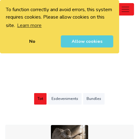
To function correctly and avoid errors, this system
0
requires cookies. Please allow cookies on this
site.
Learn more
No
Allow cookies
Tot
Esdeveniments
Bundles