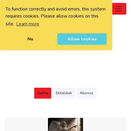
To function correctly and avoid errors, this system
0
requires cookies. Please allow cookies on this
site.
Learn more
No
Allow cookies
Guztia
Ekitaldiak
Abonos