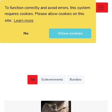
To function correctly and avoid errors, this system
0
requires cookies. Please allow cookies on this
site.
Learn more
No
Allow cookies
Tot
Esdeveniments
Bundles