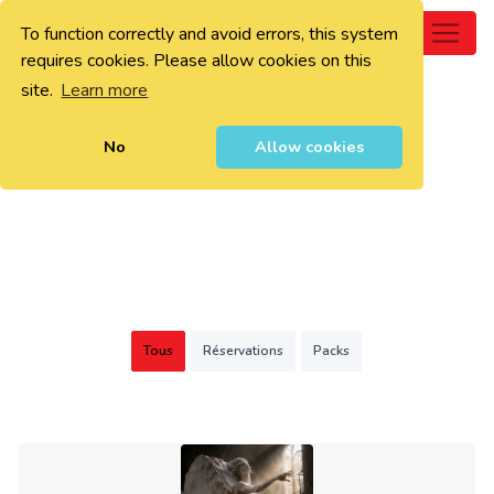
To function correctly and avoid errors, this system
0
requires cookies. Please allow cookies on this
site.
Learn more
No
Allow cookies
Tous
Réservations
Packs