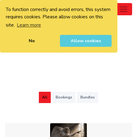
To function correctly and avoid errors, this system
0
requires cookies. Please allow cookies on this
site.
Learn more
No
Allow cookies
All
Bookings
Bundles