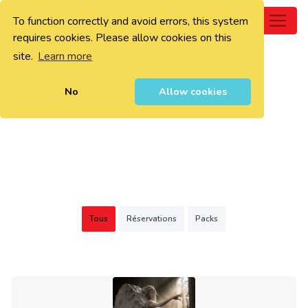
To function correctly and avoid errors, this system
0
requires cookies. Please allow cookies on this
site.
Learn more
No
Allow cookies
Tous
Réservations
Packs