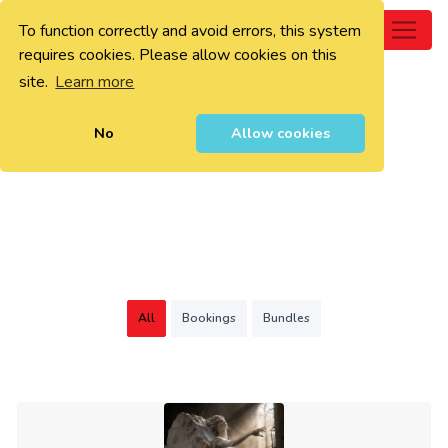
To function correctly and avoid errors, this system
0
requires cookies. Please allow cookies on this
site.
Learn more
No
Allow cookies
All
Bookings
Bundles