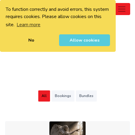
To function correctly and avoid errors, this system
0
requires cookies. Please allow cookies on this
site.
Learn more
No
Allow cookies
All
Bookings
Bundles