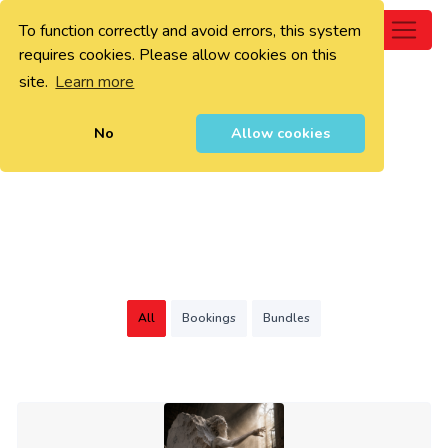
To function correctly and avoid errors, this system
0
requires cookies. Please allow cookies on this
site.
Learn more
No
Allow cookies
All
Bookings
Bundles