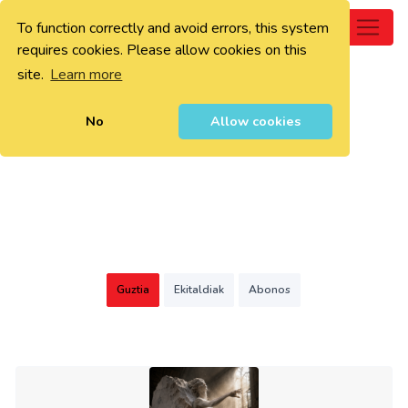
To function correctly and avoid errors, this system
0
requires cookies. Please allow cookies on this
site.
Learn more
No
Allow cookies
Guztia
Ekitaldiak
Abonos