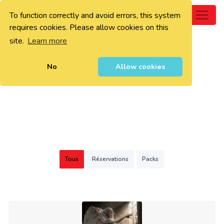
To function correctly and avoid errors, this system
0
requires cookies. Please allow cookies on this
site.
Learn more
No
Allow cookies
Tous
Réservations
Packs