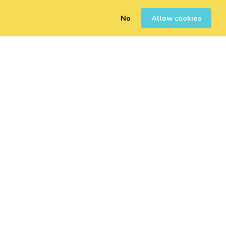
No
Allow cookies
0
Sign Up
Login