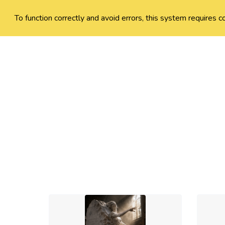
To function correctly and avoid errors, this system requires c