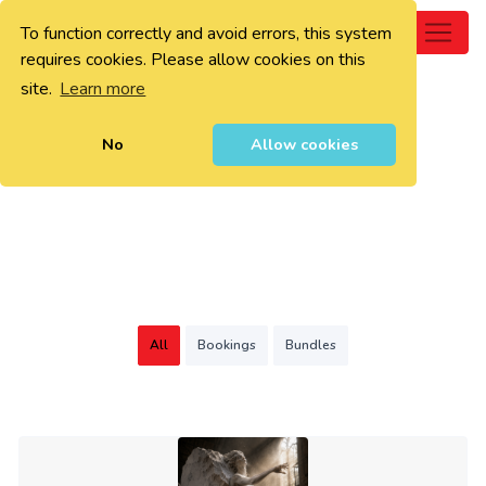
To function correctly and avoid errors, this system
0
requires cookies. Please allow cookies on this
site.
Learn more
No
Allow cookies
All
Bookings
Bundles