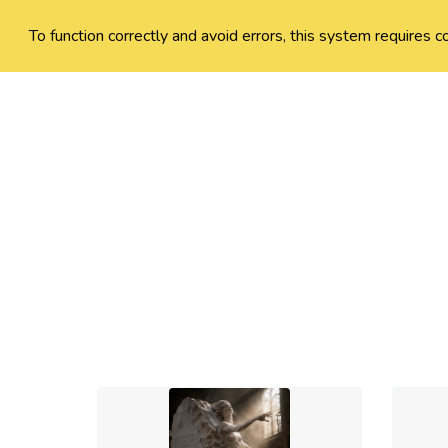
To function correctly and avoid errors, this system requires c