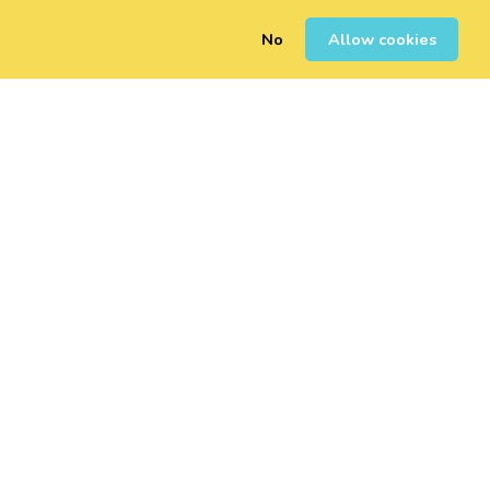
No
Allow cookies
0
Erregistratu
Saioa Hasi