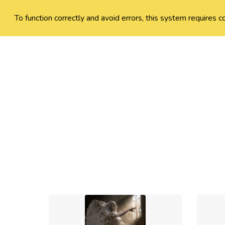
To function correctly and avoid errors, this system requires c