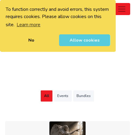
To function correctly and avoid errors, this system
0
requires cookies. Please allow cookies on this
site.
Learn more
No
Allow cookies
All
Events
Bundles