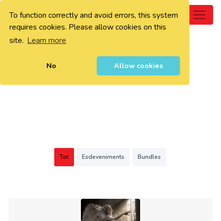
To function correctly and avoid errors, this system
0
requires cookies. Please allow cookies on this
site.
Learn more
No
Allow cookies
Tot
Esdeveniments
Bundles