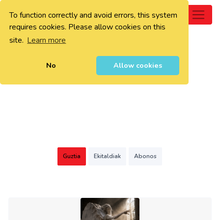
To function correctly and avoid errors, this system
0
requires cookies. Please allow cookies on this
site.
Learn more
No
Allow cookies
Guztia
Ekitaldiak
Abonos