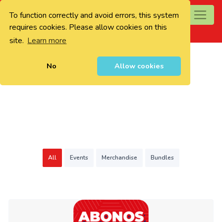
To function correctly and avoid errors, this system
0
requires cookies. Please allow cookies on this
site.
Learn more
No
Allow cookies
All
Events
Merchandise
Bundles