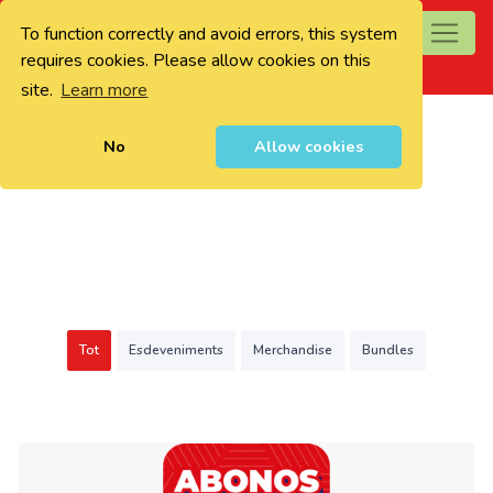
To function correctly and avoid errors, this system
0
requires cookies. Please allow cookies on this
site.
Learn more
No
Allow cookies
Tot
Esdeveniments
Merchandise
Bundles