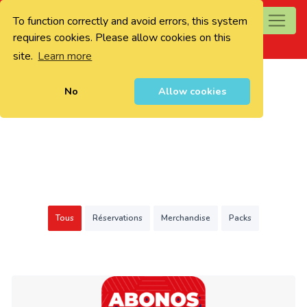
To function correctly and avoid errors, this system
0
requires cookies. Please allow cookies on this
site.
Learn more
No
Allow cookies
Tous
Réservations
Merchandise
Packs