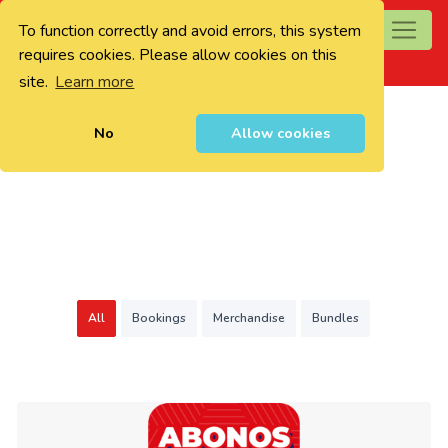
To function correctly and avoid errors, this system
0
requires cookies. Please allow cookies on this
site.
Learn more
No
Allow cookies
All
Bookings
Merchandise
Bundles