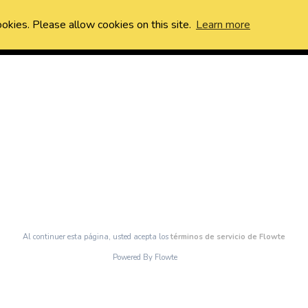
ookies. Please allow cookies on this site.
Learn more
Al continuer esta página, usted acepta los
términos de servicio de Flowte
Powered By Flowte