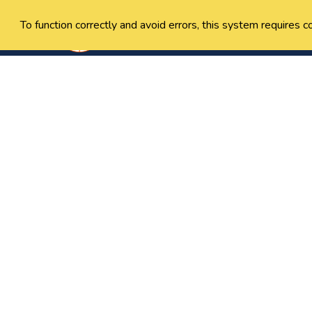
To function correctly and avoid errors, this system requires c