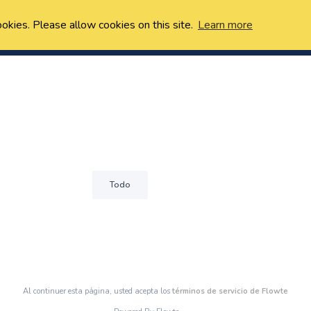
ookies. Please allow cookies on this site.
Learn more
Todo
Al continuer esta página, usted acepta los
términos de servicio de Flowte