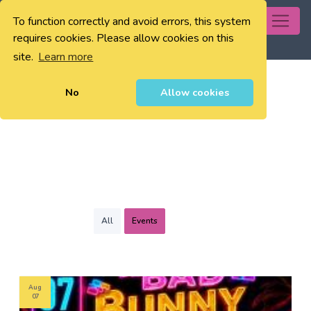
To function correctly and avoid errors, this system
0
requires cookies. Please allow cookies on this
site.
Learn more
No
Allow cookies
All
Events
Aug
07