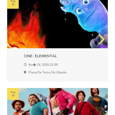
Aug
24
CINE: ELEMENTAL
Ao� 24, 2026 22:00
Plaza De Toros De Úbeda
Aug
25