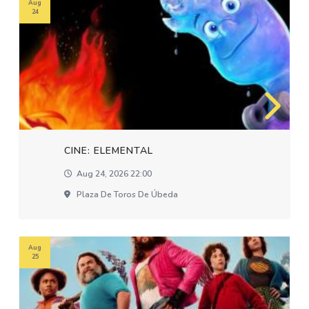
Aug
24
CINE: ELEMENTAL
Aug 24, 2026 22:00
Plaza De Toros De Úbeda
Aug
25