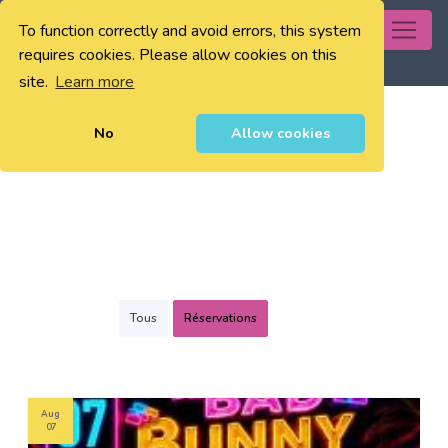
To function correctly and avoid errors, this system
0
requires cookies. Please allow cookies on this
site.
Learn more
No
Allow cookies
Tous
Réservations
Aug
07