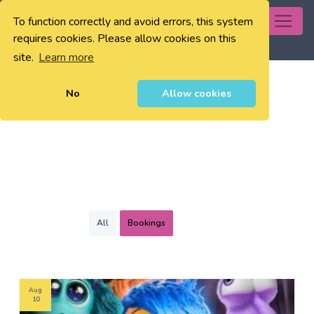
To function correctly and avoid errors, this system
0
requires cookies. Please allow cookies on this
site.
Learn more
No
Allow cookies
All
Bookings
Aug
10