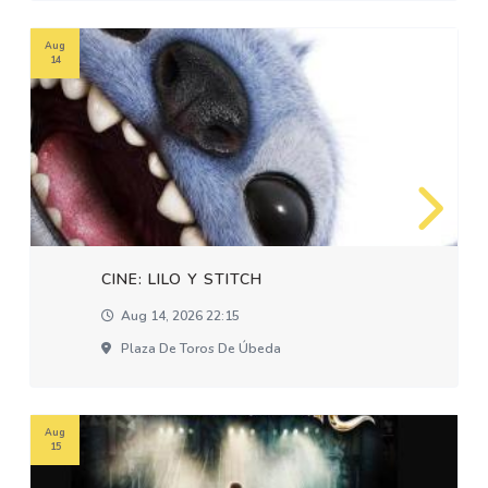
Aug
14
CINE: LILO Y STITCH
Aug 14, 2026 22:15
Plaza De Toros De Úbeda
Aug
15