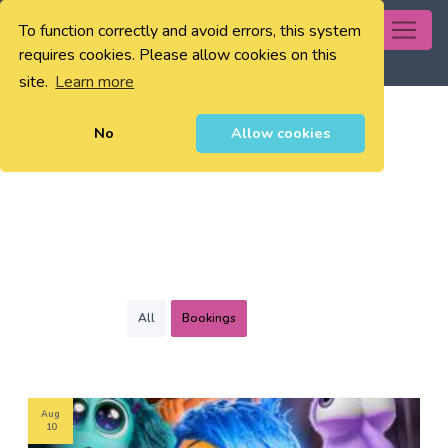
To function correctly and avoid errors, this system
0
requires cookies. Please allow cookies on this
site.
Learn more
No
Allow cookies
All
Bookings
Aug
10