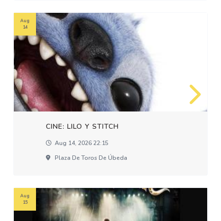
Aug
14
CINE: LILO Y STITCH
Aug 14, 2026 22:15
Plaza De Toros De Úbeda
Aug
15