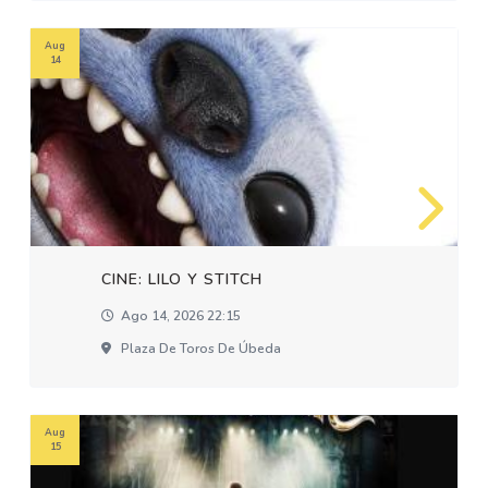
Aug
14
CINE: LILO Y STITCH
Ago 14, 2026 22:15
Plaza De Toros De Úbeda
Aug
15