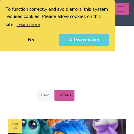
To function correctly and avoid errors, this system
0
requires cookies. Please allow cookies on this
site.
Learn more
No
Allow cookies
Todo
Eventos
Aug
10