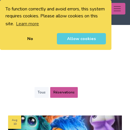
To function correctly and avoid errors, this system
0
requires cookies. Please allow cookies on this
site.
Learn more
No
Allow cookies
Tous
Réservations
Aug
10