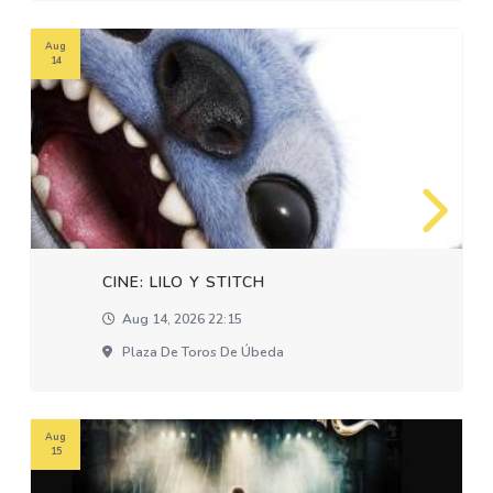
Aug
14
CINE: LILO Y STITCH
Aug 14, 2026 22:15
Plaza De Toros De Úbeda
Aug
15