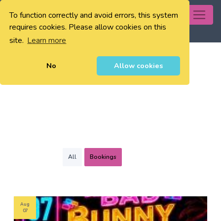
To function correctly and avoid errors, this system
0
requires cookies. Please allow cookies on this
site.
Learn more
No
Allow cookies
All
Bookings
Aug
07