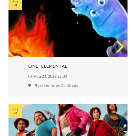
Aug
24
CINE: ELEMENTAL
Aug 24, 2026 22:00
Plaza De Toros De Úbeda
Aug
25