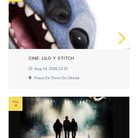
CINE: LILO Y STITCH
Aug 14, 2026 22:15
Plaza De Toros De Úbeda
Aug
15