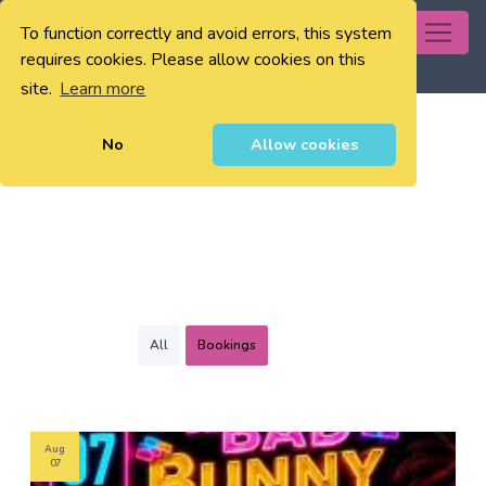
To function correctly and avoid errors, this system
0
requires cookies. Please allow cookies on this
site.
Learn more
No
Allow cookies
All
Bookings
Aug
07