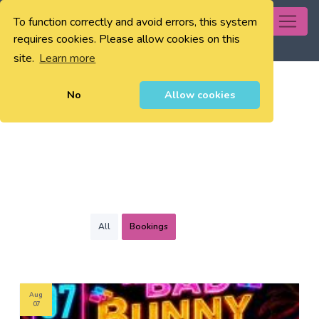
To function correctly and avoid errors, this system
0
requires cookies. Please allow cookies on this
site.
Learn more
No
Allow cookies
All
Bookings
Aug
07