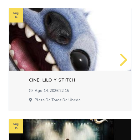
Aug
14
CINE: LILO Y STITCH
Ago 14, 2026 22:15
Plaza De Toros De Úbeda
Aug
15