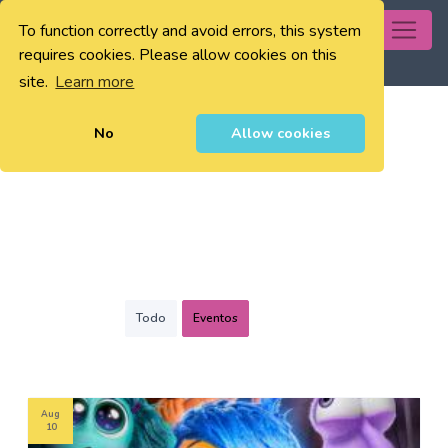
To function correctly and avoid errors, this system
0
requires cookies. Please allow cookies on this
site.
Learn more
No
Allow cookies
Todo
Eventos
Aug
10