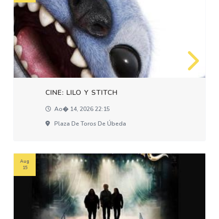
CINE: LILO Y STITCH
Ao� 14, 2026 22:15
Plaza De Toros De Úbeda
Aug
15