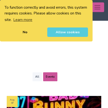
To function correctly and avoid errors, this system
0
requires cookies. Please allow cookies on this
site.
Learn more
No
Allow cookies
All
Events
Aug
07