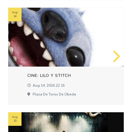
Aug
14
CINE: LILO Y STITCH
Aug 14, 2026 22:15
Plaza De Toros De Úbeda
Aug
15