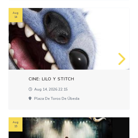
Aug
14
CINE: LILO Y STITCH
Aug 14, 2026 22:15
Plaza De Toros De Úbeda
Aug
15