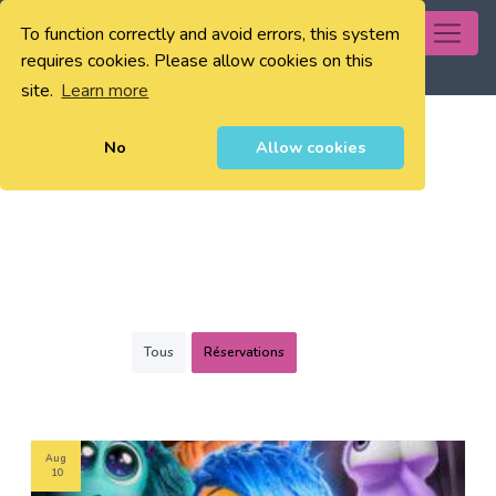
To function correctly and avoid errors, this system
0
requires cookies. Please allow cookies on this
site.
Learn more
No
Allow cookies
Tous
Réservations
Aug
10