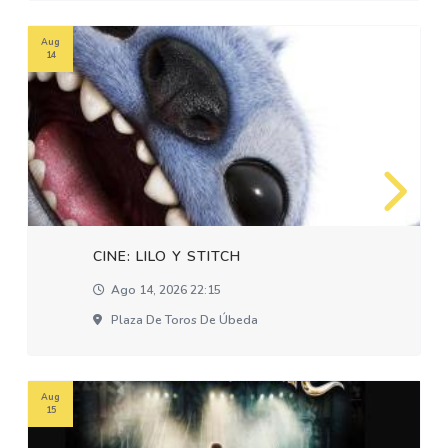
Aug
14
CINE: LILO Y STITCH
Ago 14, 2026 22:15
Plaza De Toros De Úbeda
Aug
15