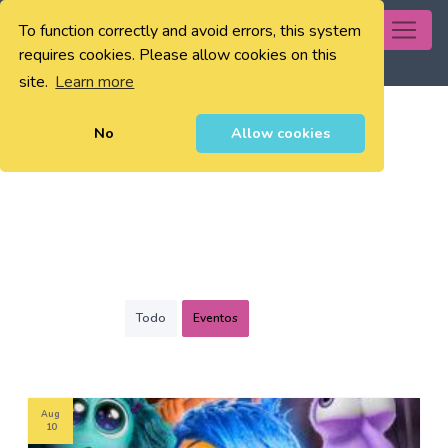
To function correctly and avoid errors, this system
0
requires cookies. Please allow cookies on this
site.
Learn more
No
Allow cookies
Todo
Eventos
Aug
10