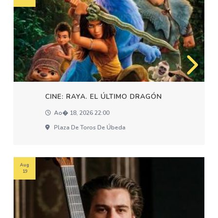
CINE: RAYA. EL ÚLTIMO DRAGÓN
Ao� 18, 2026 22:00
Plaza De Toros De Úbeda
Aug
19