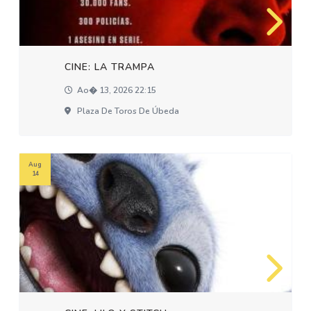
CINE: LA TRAMPA
Ao� 13, 2026 22:15
Plaza De Toros De Úbeda
Aug
14