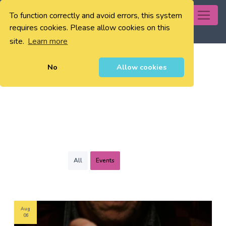
To function correctly and avoid errors, this system
0
requires cookies. Please allow cookies on this
site.
Learn more
No
Allow cookies
All
Events
Aug
06