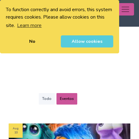
To function correctly and avoid errors, this system
0
requires cookies. Please allow cookies on this
site.
Learn more
No
Allow cookies
Todo
Eventos
Aug
10