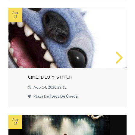
Aug
14
CINE: LILO Y STITCH
Ago 14, 2026 22:15
Plaza De Toros De Úbeda
Aug
15