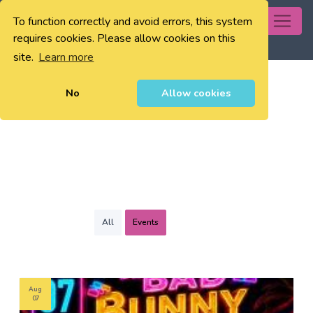
To function correctly and avoid errors, this system
0
requires cookies. Please allow cookies on this
site.
Learn more
No
Allow cookies
All
Events
Aug
07