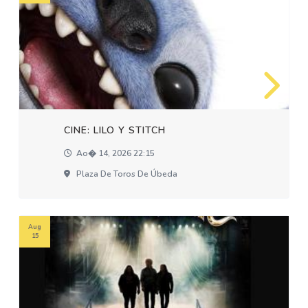
CINE: LILO Y STITCH
Ao� 14, 2026 22:15
Plaza De Toros De Úbeda
Aug
15