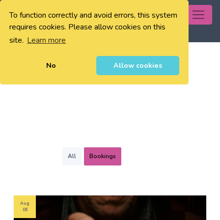
To function correctly and avoid errors, this system
0
requires cookies. Please allow cookies on this
site.
Learn more
No
Allow cookies
All
Bookings
Aug
06