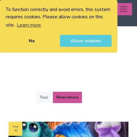
To function correctly and avoid errors, this system
0
requires cookies. Please allow cookies on this
site.
Learn more
No
Allow cookies
Tous
Réservations
Aug
10