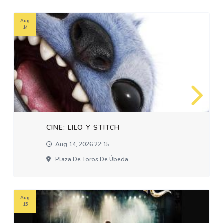
Aug
14
CINE: LILO Y STITCH
Aug 14, 2026 22:15
Plaza De Toros De Úbeda
Aug
15