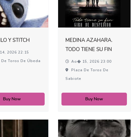
LILO Y STITCH
MEDINA AZAHARA.
TODO TIENE SU FIN
4, 2026 22:15
 De Toros De Úbeda
Ao� 15, 2026 23:00
Plaza De Toros De
Sabiote
Buy Now
Buy Now