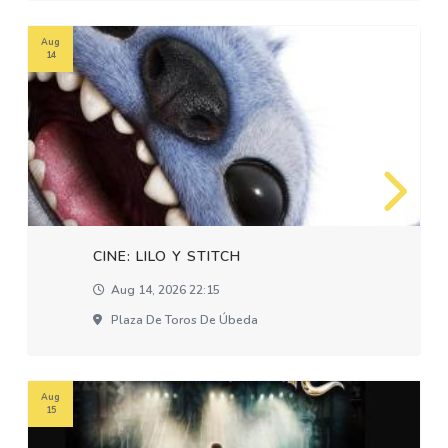
Aug
14
CINE: LILO Y STITCH
Aug 14, 2026 22:15
Plaza De Toros De Úbeda
Aug
15