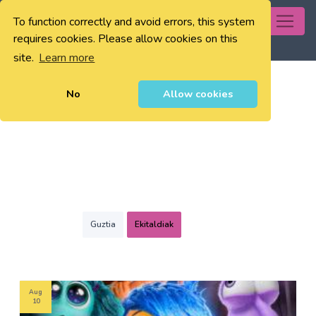
To function correctly and avoid errors, this system
0
requires cookies. Please allow cookies on this
site.
Learn more
No
Allow cookies
Guztia
Ekitaldiak
Aug
10