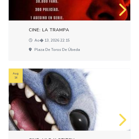
CINE: LA TRAMPA
Ao� 13, 2026 22:15
Plaza De Toros De Úbeda
Aug
14