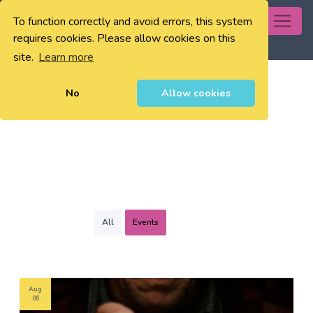
To function correctly and avoid errors, this system
0
requires cookies. Please allow cookies on this
site.
Learn more
No
Allow cookies
All
Events
Aug
06