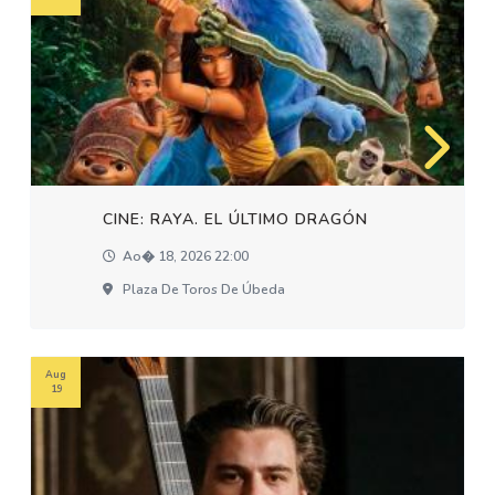
CINE: RAYA. EL ÚLTIMO DRAGÓN
Ao� 18, 2026 22:00
Plaza De Toros De Úbeda
Aug
19